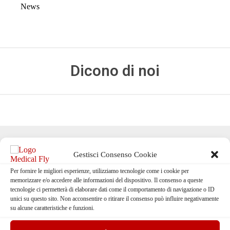
News
N
Dicono di noi
Gestisci Consenso Cookie
Richiedi un preventivo
Per fornire le migliori esperienze, utilizziamo tecnologie come i cookie per
memorizzare e/o accedere alle informazioni del dispositivo. Il consenso a queste
tecnologie ci permetterà di elaborare dati come il comportamento di navigazione o ID
unici su questo sito. Non acconsentire o ritirare il consenso può influire negativamente
su alcune caratteristiche e funzioni.