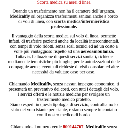
Scorta medica su aerei d linea
Quando un trasferimento non ha il carattere dell’urgenza,
Medicalfly
srl organizza trasferimenti sanitari anche a bordo
di voli di linea, con
scorta medica/infermieristica
professionale.
Il vantaggio della scorta medica sul volo di linea, permette
infatti, di trasferire pazienti anche da località intercontinentali,
con tempi di volo ridotti, senza scali tecnici ed ad un costo a
volte più vantaggioso rispetto ad una
aereoambulanza
.
Tuttavia, l’attuazione di questi servizi sanitari, richiede
mediamente tempistiche più lunghe, per le autorizzazioni delle
compagnie aeree, eventuali richieste di visti consolari ed altre
necessità da valutare caso per caso.
Chiamando
Medicalfly
,
senza nessun impegno economico, ti
presenterà un preventivo dei costi, con tutti i dettagli del volo,
i servizi offerti e le notizie mediche per svolgere un
trasferimento medico protetto.
Siamo esperti in questa tipologia di servizio, controlliamo lo
stato del volo istante per istante, e siamo sempre in contatto
con il nostro medico di bordo.
Chiamando al numero verde
800144767
,
Medicalfly
senza