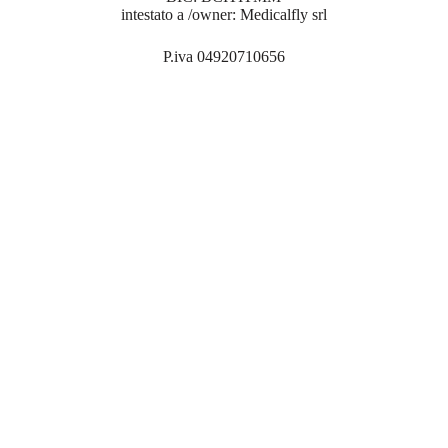
intestato a /owner: Medicalfly srl
P.iva 04920710656