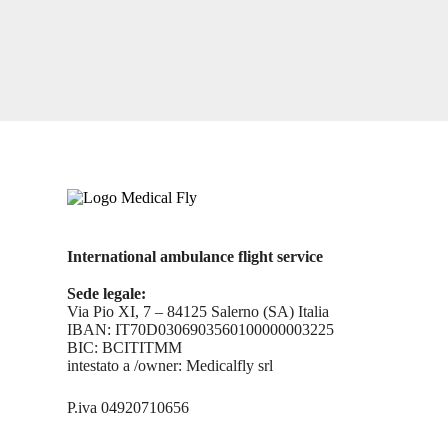
International ambulance flight service
Sede legale:
Via Pio XI, 7 – 84125 Salerno (SA) Italia
IBAN: IT70D0306903560100000003225
BIC: BCITITMM
intestato a /owner: Medicalfly srl
P.iva 04920710656