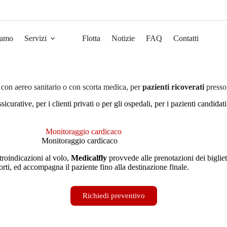
iamo
Servizi
Flotta
Notizie
FAQ
Contatti
con aereo sanitario o con scorta medica, per
pazienti ricoverati
presso 
sicurative, per i clienti privati o per gli ospedali, per i pazienti candi
Monitoraggio cardicaco
troindicazioni al volo,
Medicalfly
provvede alle prenotazioni dei bigliet
porti, ed accompagna il paziente fino alla destinazione finale.
Richiedi preventivo