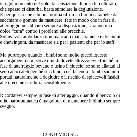
in ogni momento del volo, la sensazione di orecchio otturato,
che spesso ci disturba, basta stimolare la deglutizione.
È per questo che è buona norma offrire ai bimbi caramelle da
succhiare o gomme da masticare, fate in modo che in fase di
atterraggio ne abbiano sempre a disposizione, saranno una
dolce “cura” contro i problemi alle orecchie.
Sui ns. voli ambulanza non mancano mai caramelle e dolciumi
e chewingum, da masticare sia per i pazienti che per lo staff.
Ma purtroppo quando i bimbi sono molto piccoli,questo
accorgimento non serve quindi dovete attrezzatevi affinché in
fase di atterraggio bevano o usino il ciuccio, se sono allattati al
seno attaccateli perché succhino, così facendo i bimbi saranno
portati naturalmente a deglutire e il rischio di spiacevoli fastidi
alle orecchie si ridurrà sensibilmente.
Ricordatevi sempre in fase di atterraggio, quando il pericolo di
otite barotraumatica è maggiore, di mantenere il bimbo sempre
sveglio.
CONDIVIDI SU: