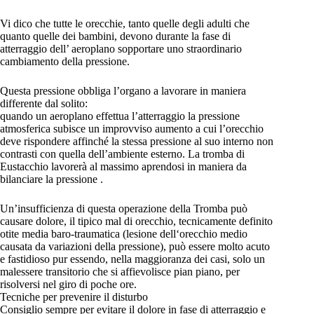
Vi dico che tutte le orecchie, tanto quelle degli adulti che
quanto quelle dei bambini, devono durante la fase di
atterraggio dell’ aeroplano sopportare uno straordinario
cambiamento della pressione.
Questa pressione obbliga l’organo a lavorare in maniera
differente dal solito:
quando un aeroplano effettua l’atterraggio la pressione
atmosferica subisce un improvviso aumento a cui l’orecchio
deve rispondere affinché la stessa pressione al suo interno non
contrasti con quella dell’ambiente esterno. La tromba di
Eustacchio lavorerà al massimo aprendosi in maniera da
bilanciare la pressione .
Un’insufficienza di questa operazione della Tromba può
causare dolore, il tipico mal di orecchio, tecnicamente definito
otite media baro-traumatica (lesione dell‘orecchio medio
causata da variazioni della pressione), può essere molto acuto
e fastidioso pur essendo, nella maggioranza dei casi, solo un
malessere transitorio che si affievolisce pian piano, per
risolversi nel giro di poche ore.
Tecniche per prevenire il disturbo
Consiglio sempre per evitare il dolore in fase di atterraggio e